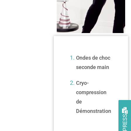
MATÉRIEL
D’OCCASION
Ondes de choc
seconde main
Cryo-
compression
de
Démonstration