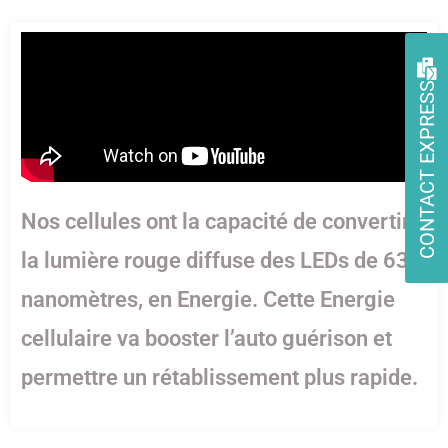
CONTACT EXPRESS
Nos cellules ont la capacité de convertir
la lumière rouge diffuse des LEDs de 630
nanomètres, en Energie. Cette Energie
cellulaire va booster l’auto guérison et
permettre un rétablissement plus rapide.